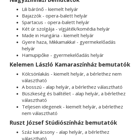
Lili bárónő - kiemelt helyár
Bajazzók - opera-balett helyár
Spartacus - opera-balett helyár
Két úr szolgája - vígjáték/komédia helyár
Made in Hungária - kiemelt helyár
Gyere haza, Mikkamakka! - gyermekelőadás
helyár
Hamupipőke - gyermekelőadás helyár
Kelemen László Kamaraszínház bemutatók
Kölcsönlakás - kiemelt helyár, a bérlethez nem
választható
A bosszú - alap helyár, a bérlethez választható
Büszkeség és balítélet - alap helyár, a bérlethez
választható
Teljesen idegenek - kiemelt helyár, a bérlethez
nem választható
Ruszt József Stúdiószínház bemutatók
Száz karácsony - alap helyár, a bérlethez
választható