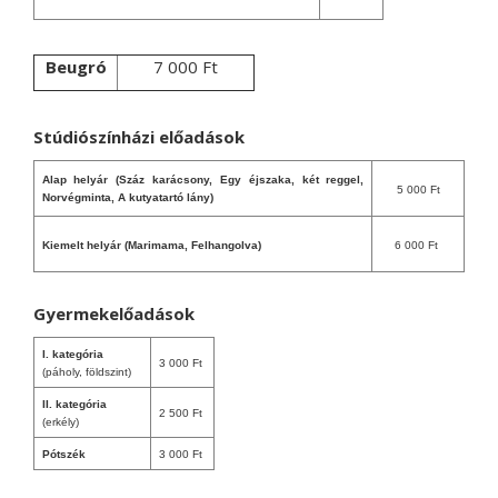
Beugró
7 000 Ft
Stúdiószínházi előadások
Alap helyár (Száz karácsony, Egy éjszaka, két reggel,
5 000 Ft
Norvégminta, A kutyatartó lány)
Kiemelt helyár (Marimama, Felhangolva)
6 000 Ft
Gyermekelőadások
I. kategória
3 000 Ft
(páholy, földszint)
II. kategória
2 500 Ft
(erkély)
Pótszék
3 000 Ft