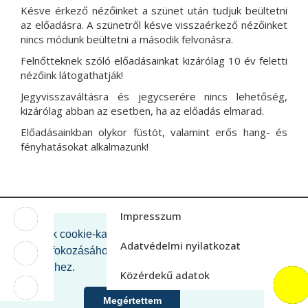
Késve érkező nézőinket a szünet után tudjuk beültetni
az előadásra. A szünetről késve visszaérkező nézőinket
nincs módunk beültetni a második felvonásra.
Felnőtteknek szóló előadásainkat kizárólag 10 év feletti
nézőink látogathatják!
Jegyvisszaváltásra és jegycserére nincs lehetőség,
kizárólag abban az esetben, ha az előadás elmarad.
Előadásainkban olykor füstöt, valamint erős hang- és
fényhatásokat alkalmazunk!
M_FACEBOOK
Impresszum
Oldalunk cookie-kat használ a felhasználói
Adatvédelmi nyilatkozat
M_INSTAGRAM
élmény fokozásához és látogatási statisztikák
gyűjtéséhez.
Közérdekű adatok
M_YOUTUBE
Megértettem