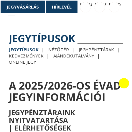
M_FACEBOOK
M_INSTAGRAM
M_YOUTU
JEGYVÁSÁRLÁS
HÍRLEVÉL
Toggle main menu visibility
JEGYTÍPUSOK
JEGYTÍPUSOK
NÉZŐTÉR
JEGYPÉNZTÁRAK
KEDVEZMÉNYEK
AJÁNDÉKUTALVÁNY
ONLINE JEGY
A 2025/2026-OS ÉVAD
JEGYINFORMÁCIÓI
JEGYPÉNZTÁRAINK
NYITVATARTÁSA
| ELÉRHETŐSÉGEK