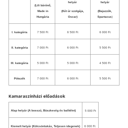
helyár
helyár
(Lili bárónő,
Made in
(Két úr szolgája,
(Bajazzók,
Hungária
Oscar)
Spartacus
)
I. kategória
7 500 Ft
6 500 Ft
6 000 Ft
II. kategória
7 000 Ft
6 000 Ft
5 500 Ft
III. kategória
5 000 Ft
5 000 Ft
4 500 Ft
Pótszék
7 000 Ft
6 000 Ft
5 500 Ft
Kamaraszínházi előadások
Alap helyár (A bosszú, Büszkeség és balítélet)
5 000 Ft
Kiemelt helyár (Kölcsönlakás, Teljesen idegenek)
6 000 Ft