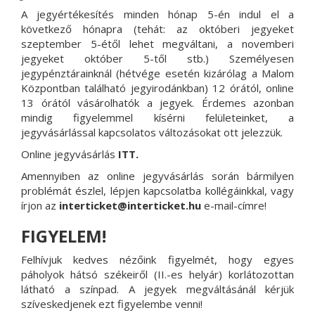
A jegyértékesítés minden hónap 5-én indul el a
következő hónapra (tehát: az októberi jegyeket
szeptember 5-étől lehet megváltani, a novemberi
jegyeket október 5-től stb.) Személyesen
jegypénztárainknál (hétvége esetén kizárólag a Malom
Központban található jegyirodánkban) 12 órától, online
13 órától vásárolhatók a jegyek. Érdemes azonban
mindig figyelemmel kísérni felületeinket, a
jegyvásárlással kapcsolatos változásokat ott jelezzük.
Online jegyvásárlás
ITT
.
Amennyiben az online jegyvásárlás során bármilyen
problémát észlel, lépjen kapcsolatba kollégáinkkal, vagy
írjon az
interticket@interticket.hu
e-mail-címre!
FIGYELEM!
Felhívjuk kedves nézőink figyelmét, hogy egyes
páholyok hátsó székeiről (II.-es helyár) korlátozottan
látható a színpad. A jegyek megváltásánál kérjük
szíveskedjenek ezt figyelembe venni!