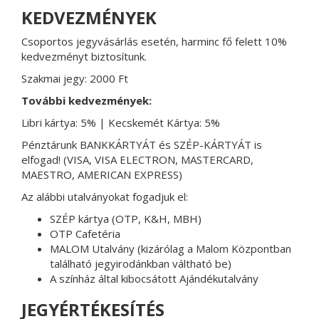
KEDVEZMÉNYEK
Csoportos jegyvásárlás esetén, harminc fő felett 10%
kedvezményt biztosítunk.
Szakmai jegy: 2000 Ft
További kedvezmények:
Libri kártya: 5% | Kecskemét Kártya: 5%
Pénztárunk BANKKÁRTYÁT és SZÉP-KÁRTYÁT is
elfogad! (VISA, VISA ELECTRON, MASTERCARD,
MAESTRO, AMERICAN EXPRESS)
Az alábbi utalványokat fogadjuk el:
SZÉP kártya (OTP, K&H, MBH)
OTP Cafetéria
MALOM Utalvány (kizárólag a Malom Központban
található jegyirodánkban váltható be)
A színház által kibocsátott Ajándékutalvány
JEGYÉRTÉKESÍTÉS