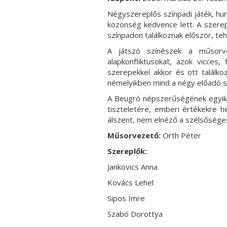
Négyszereplős színpadi játék, hu
közönség kedvence lett. A szerepl
színpadon találkoznak először, teh
A játszó színészek a műsorvez
alapkonfliktusokat, azok vicces, 
szerepekkel akkor és ott találko
némelyikben mind a négy előadó 
A Beugró népszerűségének egyik al
tiszteletére, emberi értékekre h
álszent, nem elnéző a szélsőség
Műsorvezető:
Orth Péter
Szereplők:
Jankovics Anna
Kovács Lehel
Sipos Imre
Szabó Dorottya