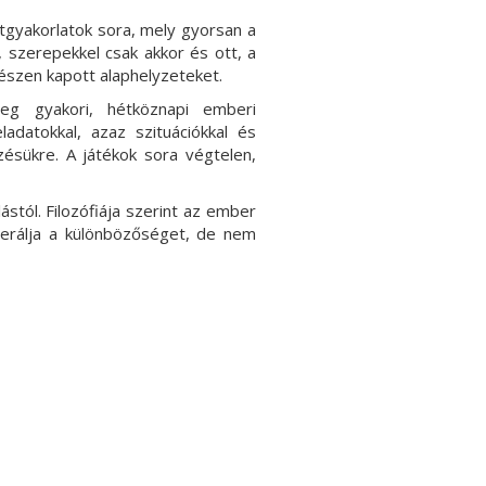
tgyakorlatok sora, mely gyorsan a
, szerepekkel csak akkor és ott, a
készen kapott alaphelyzeteket.
meg gyakori, hétköznapi emberi
eladatokkal, azaz szituációkkal és
zésükre. A játékok sora végtelen,
stól. Filozófiája szerint az ember
olerálja a különbözőséget, de nem