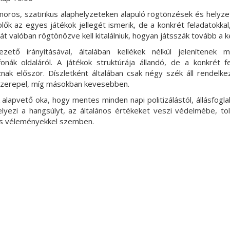
moros, szatirikus alaphelyzeteken alapuló rögtönzések és helyze
ők az egyes játékok jellegét ismerik, de a konkrét feladatokkal
át valóban rögtönözve kell kitalálniuk, hogyan játsszák tovább a 
ető irányításával, általában kellékek nélkül jelenítenek 
fonák oldaláról. A játékok struktúrája állandó, de a konkrét f
znak először. Díszletként általában csak négy szék áll rendelke
szerepel, míg másokban kevesebben.
apvető oka, hogy mentes minden napi politizálástól, állásfoglalá
elyezi a hangsúlyt, az általános értékeket veszi védelmébe, t
es véleményekkel szemben.