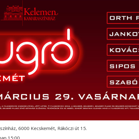
zínház, 6000 Kecskemét, Rákóczi út 15.
nap 15:00