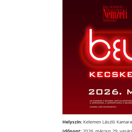
Helyszín:
Kelemen László Kamaras
Időpont:
2026. március 29. vasár