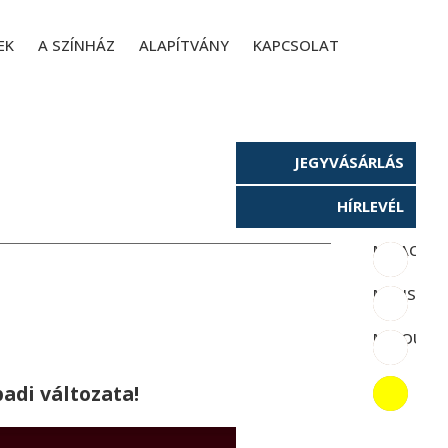
EK
A SZÍNHÁZ
ALAPÍTVÁNY
KAPCSOLAT
JEGYVÁSÁRLÁS
HÍRLEVÉL
M_FACEB
M_INSTA
M_YOUTU
adi változata!