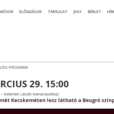
MŰSOR
ELŐADÁSOK
TÁRSULAT
JEGY
BÉRLET
HÍR
ELÉSI PROGRAM
CIUS 29. 15:00
– Kelemen László Kamaraszínház
smét Kecskeméten lesz látható a Beugró színp