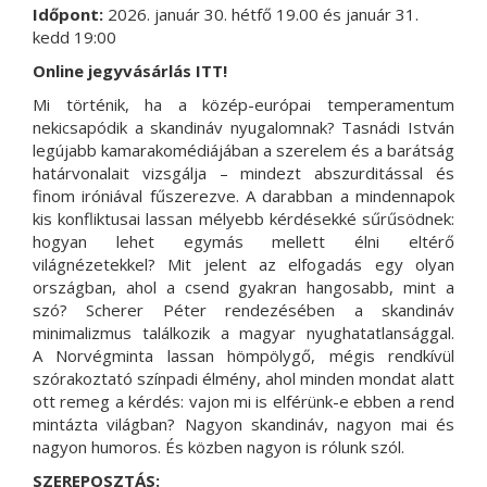
Időpont:
2026. január 30. hétfő 19.00 és január 31.
kedd 19:00
Online jegyvásárlás
ITT!
Mi történik, ha a közép-európai temperamentum
nekicsapódik a skandináv nyugalomnak? Tasnádi István
legújabb kamarakomédiájában a szerelem és a barátság
határvonalait vizsgálja – mindezt abszurditással és
finom iróniával fűszerezve. A darabban a mindennapok
kis konfliktusai lassan mélyebb kérdésekké sűrűsödnek:
hogyan lehet egymás mellett élni eltérő
világnézetekkel? Mit jelent az elfogadás egy olyan
országban, ahol a csend gyakran hangosabb, mint a
szó? Scherer Péter rendezésében a skandináv
minimalizmus találkozik a magyar nyughatatlansággal.
A Norvégminta lassan hömpölygő, mégis rendkívül
szórakoztató színpadi élmény, ahol minden mondat alatt
ott remeg a kérdés: vajon mi is elférünk-e ebben a rend
mintázta világban? Nagyon skandináv, nagyon mai és
nagyon humoros. És közben nagyon is rólunk szól.
SZEREPOSZTÁS: