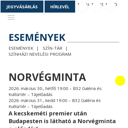
M_FACEBOOK
M_INSTAGRAM
M_YOUTU
JEGYVÁSÁRLÁS
HÍRLEVÉL
Toggle main menu visibility
ESEMÉNYEK
ESEMÉNYEK
SZÍN-TÁR
SZÍNHÁZI NEVELÉSI PROGRAM
NORVÉGMINTA
2026. március 30., hétfő 19:00
– B32 Galéria és
Kultúrtér – Tájelőadás
2026. március 31., kedd 19:00
– B32 Galéria és
Kultúrtér – Tájelőadás
A kecskeméti premier után
Budapesten is látható a Norvégminta