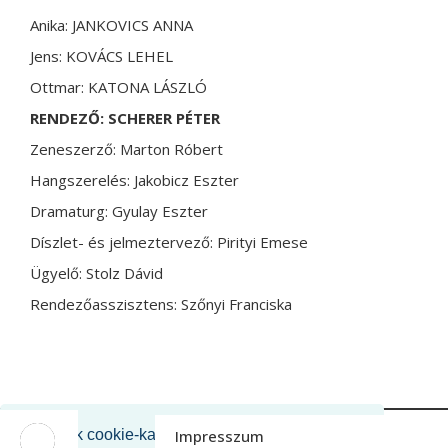
Anika: JANKOVICS ANNA
Jens: KOVÁCS LEHEL
Ottmar: KATONA LÁSZLÓ
RENDEZŐ: SCHERER PÉTER
Zeneszerző: Marton Róbert
Hangszerelés: Jakobicz Eszter
Dramaturg: Gyulay Eszter
Díszlet- és jelmeztervező: Pirityi Emese
Ügyelő: Stolz Dávid
Rendezőasszisztens: Szőnyi Franciska
M_FACEBOOK
Impresszum
Oldalunk cookie-kat használ a felhasználói