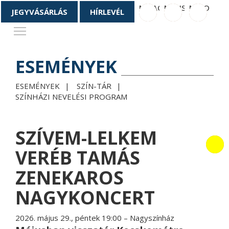
M_FACEBOOK
M_INSTAGRAM
M_YOUTU
JEGYVÁSÁRLÁS
HÍRLEVÉL
Toggle main menu visibility
ESEMÉNYEK
ESEMÉNYEK
SZÍN-TÁR
SZÍNHÁZI NEVELÉSI PROGRAM
SZÍVEM-LELKEM
VERÉB TAMÁS
ZENEKAROS
NAGYKONCERT
2026. május 29., péntek 19:00
– Nagyszínház