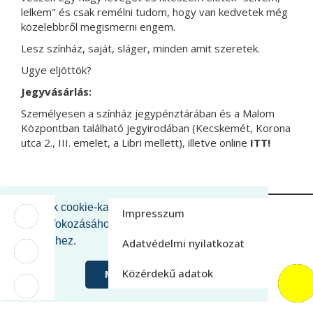
lelkem" és csak remélni tudom, hogy van kedvetek még
közelebbről megismerni engem.
Lesz színház, saját, sláger, minden amit szeretek.
Ugye eljöttök?
Jegyvásárlás:
Személyesen a színház jegypénztárában és a Malom
Központban található jegyirodában (Kecskemét, Korona
utca 2., III. emelet, a Libri mellett), illetve online
ITT!
Oldalunk cookie-kat használ a felhasználói
M_FACEBOOK
Impresszum
élmény fokozásához és látogatási statisztikák
gyűjtéséhez.
Adatvédelmi nyilatkozat
M_INSTAGRAM
Közérdekű adatok
Megértettem
M_YOUTUBE