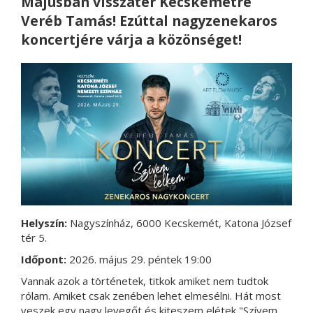
Májusban visszatér Kecskemétre
Veréb Tamás! Ezúttal nagyzenekaros
koncertjére várja a közönséget!
Helyszín:
Nagyszínház, 6000 Kecskemét, Katona József
tér 5.
Időpont:
2026. május 29. péntek 19:00
Vannak azok a történetek, titkok amiket nem tudtok
rólam. Amiket csak zenében lehet elmesélni. Hát most
veszek egy nagy levegőt és kiteszem elétek "Szívem,